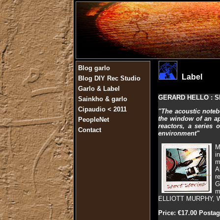
Blog garlo
Label
Blog DIY Rec Studio
Garlo & Label
GERARD HELLO : Sh
Sainkho & garlo
Cipaudio < 2011
"The acoustic noteb
the window of an apa
PeopleNet
reactors, a series 
Contact
environment"
M
i
m
A
r
G
m
ELLIOTT MURPHY, W
Price: €17.00 Posta