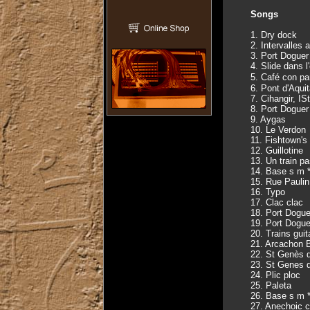
Songs
1. Dry dock
2. Intervalles
3. Port Doguer
4. Slide dans 
5. Café con p
6. Pont d'Aqui
7. Cihangir, IS
8. Port Dogue
9. Aygas
10. Le Verdon
11. Fishtown's 
12. Guillotine
13. Un train p
14. Base s m 
15. Rue Paulin
16. Typo
17. Clac clac
18. Port Dogue
19. Port Dogu
20. Trains guit
21. Arcachon 
22. St Genès 
23. St Genes 
24. Plic ploc
25. Paleta
26. Base s m 
27. Anechoic 